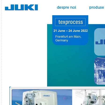
Juki - masini de cusut
despre noi
produse