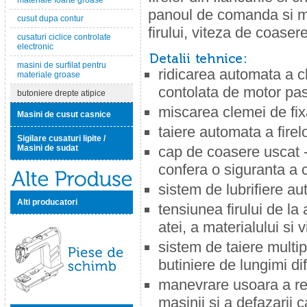
materiale foarte groase
panoul de comanda si me
cusut dupa contur
firului, viteza de coasere
cusaturi ciclice controlate
electronic
masini de surfilat pentru
ridicarea automata a c
materiale groase
contolata de motor pa
butoniere drepte atipice
miscarea clemei de fix
Masini de cusut casnice
taiere automata a firelo
Sigilare cusaturi lipite /
Masini de sudat
cap de coasere uscat -
confera o siguranta a co
sistem de lubrifiere a
Alti producatori
tensiunea firului de la
atei, a materialului si 
sistem de taiere multipl
butiniere de lungimi dif
manevrare usoara a repe
Piese de schimb
masinii si a defazarii 