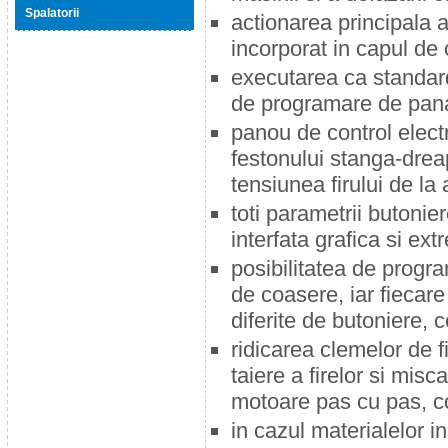
Spalatorii
actionarea principala a
incorporat in capul de 
executarea ca standard 
de programare de pana 
panou de control elect
festonului stanga-dreap
tensiunea firului de la 
toti parametrii butonie
interfata grafica si e
posibilitatea de progra
de coasere, iar fiecar
diferite de butoniere, c
ridicarea clemelor de 
taiere a firelor si misc
motoare pas cu pas, con
in cazul materialelor 