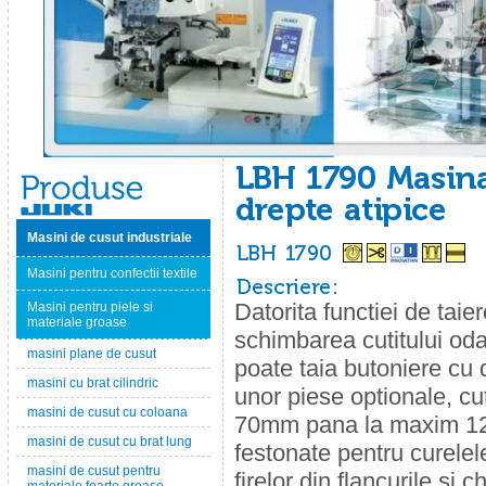
Masini de cusut industriale
Masini pentru confectii textile
Datorita functiei de taie
Masini pentru piele si
materiale groase
schimbarea cutitului oda
masini plane de cusut
poate taia butoniere c
masini cu brat cilindric
unor piese optionale, cu
masini de cusut cu coloana
70mm pana la maxim 120m
masini de cusut cu brat lung
festonate pentru curelel
masini de cusut pentru
firelor din flancurile si 